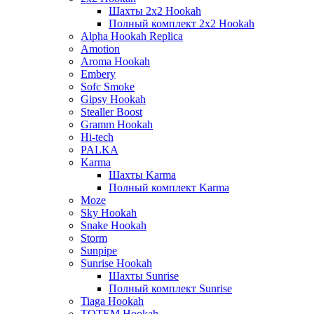
Шахты 2x2 Hookah
Полный комплект 2x2 Hookah
Alpha Hookah Replica
Amotion
Aroma Hookah
Embery
Sofc Smoke
Gipsy Hookah
Stealler Boost
Gramm Hookah
Hi-tech
PALKA
Karma
Шахты Karma
Полный комплект Karma
Moze
Sky Hookah
Snake Hookah
Storm
Sunpipe
Sunrise Hookah
Шахты Sunrise
Полный комплект Sunrise
Tiaga Hookah
TOTEM Hookah