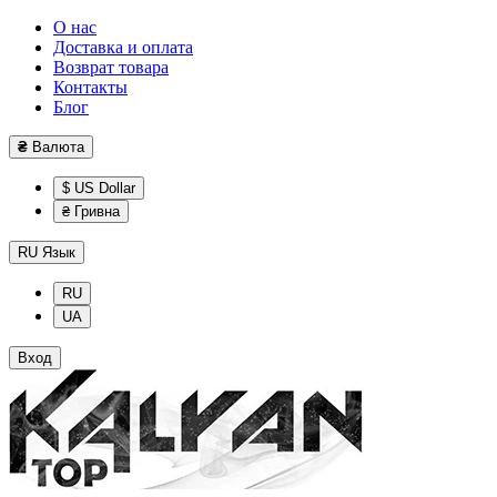
О нас
Доставка и оплата
Возврат товара
Контакты
Блог
₴
Валюта
$ US Dollar
₴ Гривна
RU
Язык
RU
UA
Вход