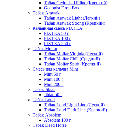
Табак Gedonist UPline (Крепкий)
Gedonist Drop Box
Табак Arawak
Табак Arawak Light (Легкий)
Табак Arawak Strong (Крепкий)
Кальянная смесь PIXTEA
PIXTEA 50 г
PIXTEA 100 г
PIXTEA 250 г
Табак Molfar
Табак Molfar Virginia (Легкий)
Табак Molfar Chill (Средний)
Табак Molfar Spirit (Крепкий)
Смесь для кальяна Mint
Mint 50 г
Mint 100 г
Mint 200 г
Табак Jibiar
Jibiar 50 г
Табак Loud
Табак Loud Light Line (Легкий)
Табак Loud Dark Line (Крепкий)
Табак Absolem
Absolem 100 г
Табак Dead Horse