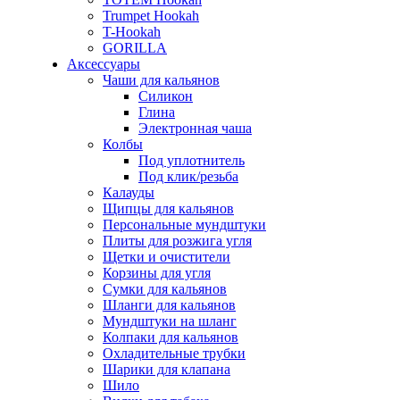
Trumpet Hookah
T-Hookah
GORILLA
Аксессуары
Чаши для кальянов
Силикон
Глина
Электронная чаша
Колбы
Под уплотнитель
Под клик/резьба
Калауды
Щипцы для кальянов
Персональные мундштуки
Плиты для розжига угля
Щетки и очистители
Корзины для угля
Сумки для кальянов
Шланги для кальянов
Мундштуки на шланг
Колпаки для кальянов
Охладительные трубки
Шарики для клапана
Шило