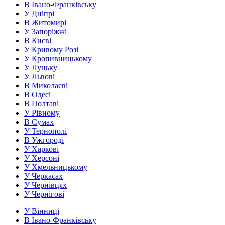
В Івано-Франківську
У Дніпрі
В Житомирі
У Запоріжжі
В Києві
У Кривому Розі
У Кропивницькому
У Луцьку
У Львові
В Миколаєві
В Одесі
В Полтаві
У Рівному
В Сумах
У Тернополі
В Ужгороді
У Харкові
У Херсоні
У Хмельницькому
У Черкасах
У Чернівцях
У Чернігові
У Вінниці
В Івано-Франківську