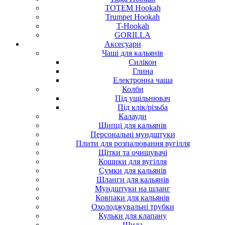
TOTEM Hookah
Trumpet Hookah
T-Hookah
GORILLA
Аксесуари
Чаші для кальянів
Силікон
Глина
Електронна чаша
Колби
Під ущільнювач
Під клік/різьба
Калауди
Щипці для кальянів
Персональні мундштуки
Плити для розпалювання вугілля
Щітки та очищувачі
Кошики для вугілля
Сумки для кальянів
Шланги для кальянів
Мундштуки на шланг
Ковпаки для кальянів
Охолоджувальні трубки
Кульки для клапану
Шила