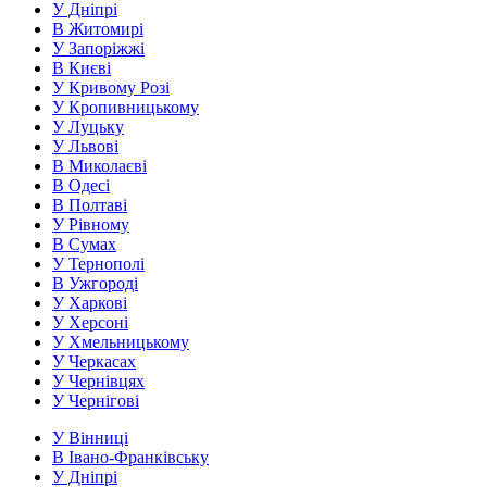
У Дніпрі
В Житомирі
У Запоріжжі
В Києві
У Кривому Розі
У Кропивницькому
У Луцьку
У Львові
В Миколаєві
В Одесі
В Полтаві
У Рівному
В Сумах
У Тернополі
В Ужгороді
У Харкові
У Херсоні
У Хмельницькому
У Черкасах
У Чернівцях
У Чернігові
У Вінниці
В Івано-Франківську
У Дніпрі