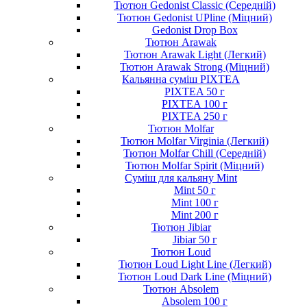
Тютюн Gedonist Classic (Середній)
Тютюн Gedonist UPline (Міцний)
Gedonist Drop Box
Тютюн Arawak
Тютюн Arawak Light (Легкий)
Тютюн Arawak Strong (Міцний)
Кальянна суміш PIXTEA
PIXTEA 50 г
PIXTEA 100 г
PIXTEA 250 г
Тютюн Molfar
Тютюн Molfar Virginia (Легкий)
Тютюн Molfar Chill (Середній)
Тютюн Molfar Spirit (Міцний)
Суміш для кальяну Mint
Mint 50 г
Mint 100 г
Mint 200 г
Тютюн Jibiar
Jibiar 50 г
Тютюн Loud
Тютюн Loud Light Line (Легкий)
Тютюн Loud Dark Line (Міцний)
Тютюн Absolem
Absolem 100 г