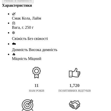
Немає в наявності
Характеристики
🌿
Смак
Кола, Лайм
⚖️
Вага, г.
250 г
❄️
Свіжість
Без свіжості
☁️
Димність
Висока димність
🔥
Міцність
Міцний
11
1,720
НАМ РОКІВ
ПОЗИТИВНИХ ВІДГУКІВ