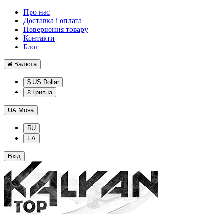
Про нас
Доставка і оплата
Повернення товару
Контакти
Блог
₴
Валюта
$ US Dollar
₴ Гривна
UA
Мова
RU
UA
Вхід