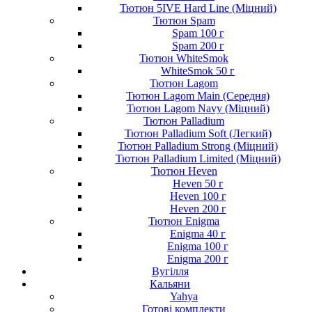
Тютюн 5IVE Hard Line (Міцний)
Тютюн Spam
Spam 100 г
Spam 200 г
Тютюн WhiteSmok
WhiteSmok 50 г
Тютюн Lagom
Тютюн Lagom Main (Середня)
Тютюн Lagom Navy (Міцний)
Тютюн Palladium
Тютюн Palladium Soft (Легкий)
Тютюн Palladium Strong (Міцний)
Тютюн Palladium Limited (Міцний)
Тютюн Heven
Heven 50 г
Heven 100 г
Heven 200 г
Тютюн Enigma
Enigma 40 г
Enigma 100 г
Enigma 200 г
Вугілля
Кальяни
Yahya
Готові комплекти