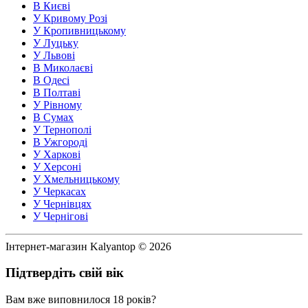
В Києві
У Кривому Розі
У Кропивницькому
У Луцьку
У Львові
В Миколаєві
В Одесі
В Полтаві
У Рівному
В Сумах
У Тернополі
В Ужгороді
У Харкові
У Херсоні
У Хмельницькому
У Черкасах
У Чернівцях
У Чернігові
Інтернет-магазин Kalyantop © 2026
Підтвердіть свій вік
Вам вже виповнилося 18 років?