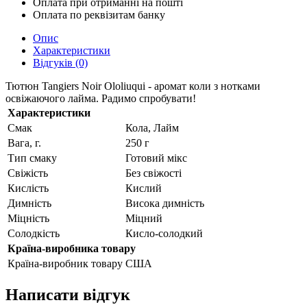
Оплата при отриманні на пошті
Оплата по реквізитам банку
Опис
Характеристики
Відгуків (0)
Тютюн Tangiers Noir Ololiuqui - аромат коли з нотками
освіжаючого лайма. Радимо спробувати!
Характеристики
Смак
Кола, Лайм
Вага, г.
250 г
Тип смаку
Готовий мікс
Свіжість
Без свіжості
Кислість
Кислий
Димність
Висока димність
Міцність
Міцний
Солодкість
Кисло-солодкий
Країна-виробника товару
Країна-виробник товару
США
Написати відгук