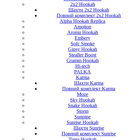
2x2 Hookah
Шахти 2x2 Hookah
Повний комплект 2x2 Hookah
Alpha Hookah Replica
Amotion
Aroma Hookah
Embery
Sofc Smoke
Gipsy Hookah
Stealler Boost
Gramm Hookah
Hi-tech
PALKA
Karma
Шахти Karma
Повний комплект Karma
Moze
Sky Hookah
Snake Hookah
Storm
Sunpipe
Sunrise Hookah
Шахти Sunrise
Повний комплект Sunrise
Tiaga Hookah