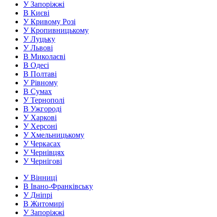
У Запоріжжі
В Києві
У Кривому Розі
У Кропивницькому
У Луцьку
У Львові
В Миколаєві
В Одесі
В Полтаві
У Рівному
В Сумах
У Тернополі
В Ужгороді
У Харкові
У Херсоні
У Хмельницькому
У Черкасах
У Чернівцях
У Чернігові
У Вінниці
В Івано-Франківську
У Дніпрі
В Житомирі
У Запоріжжі