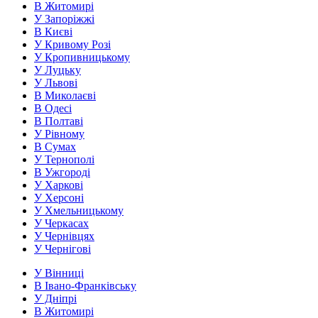
В Житомирі
У Запоріжжі
В Києві
У Кривому Розі
У Кропивницькому
У Луцьку
У Львові
В Миколаєві
В Одесі
В Полтаві
У Рівному
В Сумах
У Тернополі
В Ужгороді
У Харкові
У Херсоні
У Хмельницькому
У Черкасах
У Чернівцях
У Чернігові
У Вінниці
В Івано-Франківську
У Дніпрі
В Житомирі