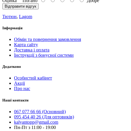
Оцінка
Погано
Добре
Відправити відгук
Тютюн
,
Lagom
Інформація
Обмін та повернення замовлення
Карта сайту
Доставка і оплата
Інструкції з бонусної системи
Додатково
Особистий кабінет
Акції
Про нас
Наші контакти
067 077 66 66 (Основний)
095 454 40 26 (Для оптовиків)
kalyantopp@gmail.com
Пн-Пт з 11:00 - 19:00