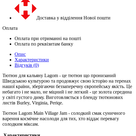
Доставка у відділення Нової пошти
Оплата
Оплата при отриманні на пошті
Оплата по реквізитам банку
Опис
Характеристики
Відгуків (0)
Тютюн для кальяну Lagom - це тютюн що пронизаний
Шведською культурою та продовжує свою історію на теренах
нашої країни, зберігаючи беззаперечну європейську якість. Це
небагато і не мало, не міцний і не легкий - це золота середина
у світі густого диму. Виготовляється з бленду тютюнових
листів Burley, Virginia, Periqe.
Тютюн Lagom Main Village Jam - солодкий смак суничного
варення космічне насолоди для тих, хто віддає перевагу
солодким міксам.
Характеристики