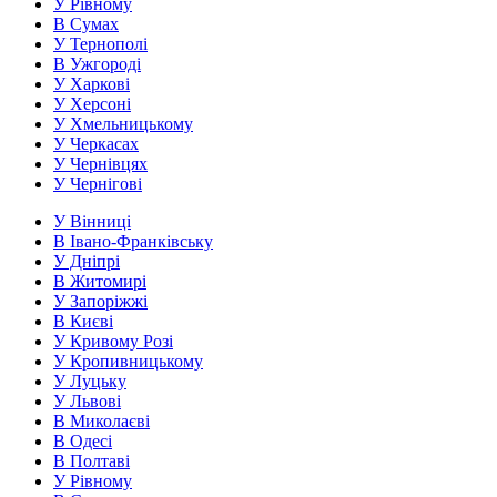
У Рівному
В Сумах
У Тернополі
В Ужгороді
У Харкові
У Херсоні
У Хмельницькому
У Черкасах
У Чернівцях
У Чернігові
У Вінниці
В Івано-Франківську
У Дніпрі
В Житомирі
У Запоріжжі
В Києві
У Кривому Розі
У Кропивницькому
У Луцьку
У Львові
В Миколаєві
В Одесі
В Полтаві
У Рівному