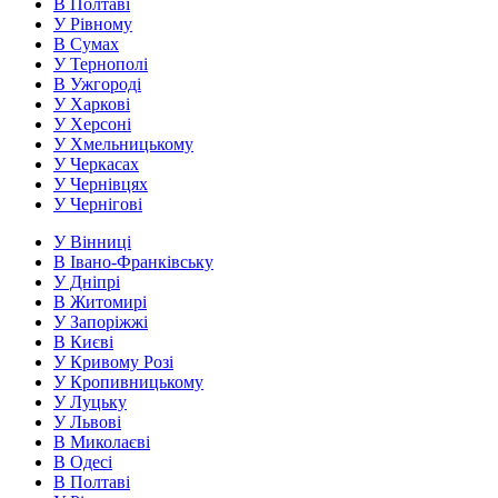
В Полтаві
У Рівному
В Сумах
У Тернополі
В Ужгороді
У Харкові
У Херсоні
У Хмельницькому
У Черкасах
У Чернівцях
У Чернігові
У Вінниці
В Івано-Франківську
У Дніпрі
В Житомирі
У Запоріжжі
В Києві
У Кривому Розі
У Кропивницькому
У Луцьку
У Львові
В Миколаєві
В Одесі
В Полтаві