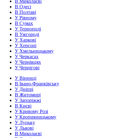
В Миколаєві
В Одесі
В Полтаві
У Рівному
В Сумах
У Тернополі
В Ужгороді
У Харкові
У Херсоні
У Хмельницькому
У Черкасах
У Чернівцях
У Чернігові
У Вінниці
В Івано-Франківську
У Дніпрі
В Житомирі
У Запоріжжі
В Києві
У Кривому Розі
У Кропивницькому
У Луцьку
У Львові
В Миколаєві