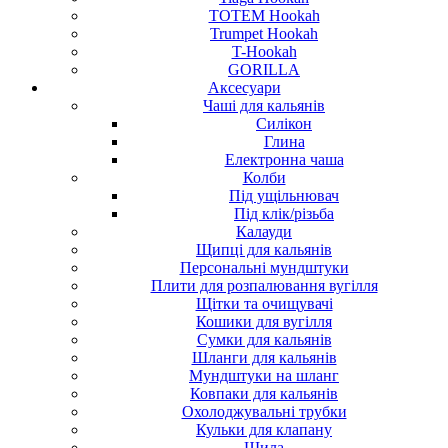
TOTEM Hookah
Trumpet Hookah
T-Hookah
GORILLA
Аксесуари
Чаші для кальянів
Силікон
Глина
Електронна чаша
Колби
Під ущільнювач
Під клік/різьба
Калауди
Щипці для кальянів
Персональні мундштуки
Плити для розпалювання вугілля
Щітки та очищувачі
Кошики для вугілля
Сумки для кальянів
Шланги для кальянів
Мундштуки на шланг
Ковпаки для кальянів
Охолоджувальні трубки
Кульки для клапану
Шила