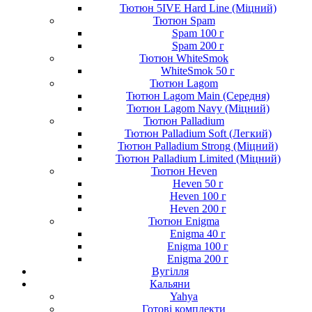
Тютюн 5IVE Hard Line (Міцний)
Тютюн Spam
Spam 100 г
Spam 200 г
Тютюн WhiteSmok
WhiteSmok 50 г
Тютюн Lagom
Тютюн Lagom Main (Середня)
Тютюн Lagom Navy (Міцний)
Тютюн Palladium
Тютюн Palladium Soft (Легкий)
Тютюн Palladium Strong (Міцний)
Тютюн Palladium Limited (Міцний)
Тютюн Heven
Heven 50 г
Heven 100 г
Heven 200 г
Тютюн Enigma
Enigma 40 г
Enigma 100 г
Enigma 200 г
Вугілля
Кальяни
Yahya
Готові комплекти