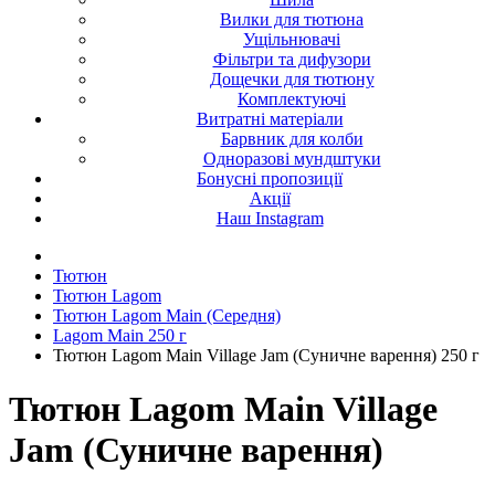
Вилки для тютюна
Ущільнювачі
Фільтри та дифузори
Дощечки для тютюну
Комплектуючі
Витратні матеріали
Барвник для колби
Одноразові мундштуки
Бонусні пропозиції
Акції
Наш Instagram
Тютюн
Тютюн Lagom
Тютюн Lagom Main (Середня)
Lagom Main 250 г
Тютюн Lagom Main Village Jam (Суничне варення) 250 г
Тютюн Lagom Main Village
Jam (Суничне варення)