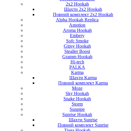
2x2 Hookah
Шахти 2x2 Hookah
Повний комплект 2x2 Hookah
Alpha Hookah Replica
Amotion
Aroma Hookah
Embery
Sofc Smoke
Gipsy Hookah
Stealler Boost
Gramm Hookah
Hi-tech
PALKA
Karma
Шахти Karma
Повний комплект Karma
Moze
Sky Hookah
Snake Hookah
Storm
Sunpipe
Sunrise Hookah
Шахти Sunrise
Повний комплект Sunrise
Tiaga Hookah