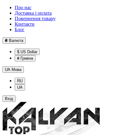
Про нас
Доставка і оплата
Повернення товару
Контакти
Блог
₴
Валюта
$ US Dollar
₴ Гривна
UA
Мова
RU
UA
Вхід