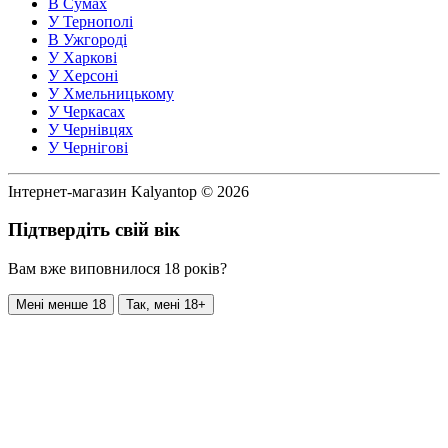
В Сумах
У Тернополі
В Ужгороді
У Харкові
У Херсоні
У Хмельницькому
У Черкасах
У Чернівцях
У Чернігові
Інтернет-магазин Kalyantop © 2026
Підтвердіть свій вік
Вам вже виповнилося 18 років?
Мені менше 18
Так, мені 18+