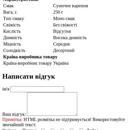
Смак
Суничне варення
Вага, г.
250 г
Тип смаку
Моно смак
Свіжість
Без свіжості
Кислість
Відсутня
Димність
Висока димність
Міцність
Середня
Солодкість
Десертний
Країна-виробника товару
Країна-виробник товару
Україна
Написати відгук
ім'я
Ваш відгук:
Примітка:
HTML розмітка не підтримується! Використовуйте
звичайний текст.