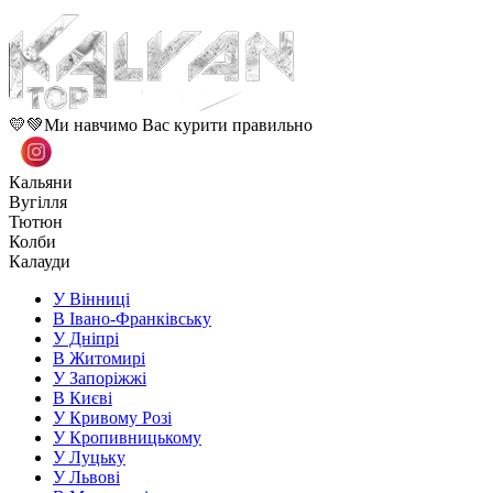
💛💚Ми навчимо Вас курити правильно
Кальяни
Вугілля
Тютюн
Колби
Калауди
У Вінниці
В Івано-Франківську
У Дніпрі
В Житомирі
У Запоріжжі
В Києві
У Кривому Розі
У Кропивницькому
У Луцьку
У Львові