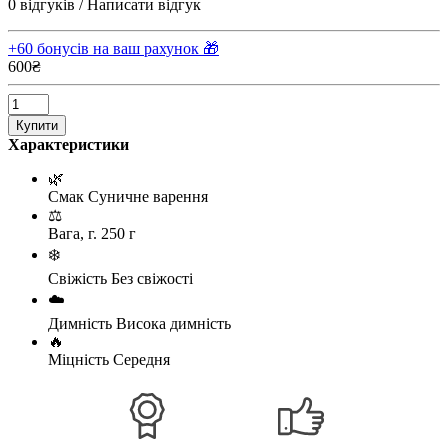
0 відгуків
/
Написати відгук
+60 бонусів на ваш рахунок 🎁
600₴
Купити
Характеристики
🌿
Смак
Суничне варення
⚖️
Вага, г.
250 г
❄️
Свіжість
Без свіжості
☁️
Димність
Висока димність
🔥
Міцність
Середня