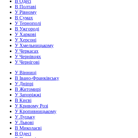
В Одесі
В Полтаві
У Рівному
В Сумах
У Тернополі
В Ужгороді
У Харкові
У Херсоні
У Хмельницькому
У Черкасах
У Чернівцях
У Чернігові
У Вінниці
В Івано-Франківську
У Дніпрі
В Житомирі
У Запоріжжі
В Києві
У Кривому Розі
У Кропивницькому
У Луцьку
У Львові
В Миколаєві
В Одесі