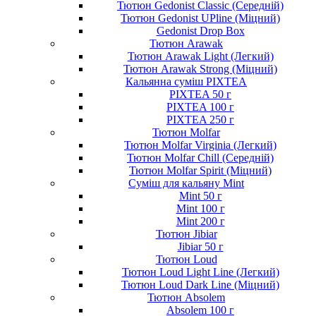
Тютюн Gedonist Classic (Середній)
Тютюн Gedonist UPline (Міцний)
Gedonist Drop Box
Тютюн Arawak
Тютюн Arawak Light (Легкий)
Тютюн Arawak Strong (Міцний)
Кальянна суміш PIXTEA
PIXTEA 50 г
PIXTEA 100 г
PIXTEA 250 г
Тютюн Molfar
Тютюн Molfar Virginia (Легкий)
Тютюн Molfar Chill (Середній)
Тютюн Molfar Spirit (Міцний)
Суміш для кальяну Mint
Mint 50 г
Mint 100 г
Mint 200 г
Тютюн Jibiar
Jibiar 50 г
Тютюн Loud
Тютюн Loud Light Line (Легкий)
Тютюн Loud Dark Line (Міцний)
Тютюн Absolem
Absolem 100 г