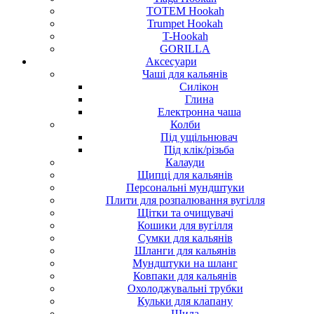
TOTEM Hookah
Trumpet Hookah
T-Hookah
GORILLA
Аксесуари
Чаші для кальянів
Силікон
Глина
Електронна чаша
Колби
Під ущільнювач
Під клік/різьба
Калауди
Щипці для кальянів
Персональні мундштуки
Плити для розпалювання вугілля
Щітки та очищувачі
Кошики для вугілля
Сумки для кальянів
Шланги для кальянів
Мундштуки на шланг
Ковпаки для кальянів
Охолоджувальні трубки
Кульки для клапану
Шила