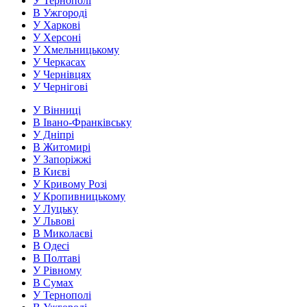
У Тернополі
В Ужгороді
У Харкові
У Херсоні
У Хмельницькому
У Черкасах
У Чернівцях
У Чернігові
У Вінниці
В Івано-Франківську
У Дніпрі
В Житомирі
У Запоріжжі
В Києві
У Кривому Розі
У Кропивницькому
У Луцьку
У Львові
В Миколаєві
В Одесі
В Полтаві
У Рівному
В Сумах
У Тернополі