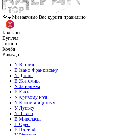
💛💚Ми навчимо Вас курити правильно
Кальяни
Вугілля
Тютюн
Колби
Калауди
У Вінниці
В Івано-Франківську
У Дніпрі
В Житомирі
У Запоріжжі
В Києві
У Кривому Розі
У Кропивницькому
У Луцьку
У Львові
В Миколаєві
В Одесі
В Полтаві