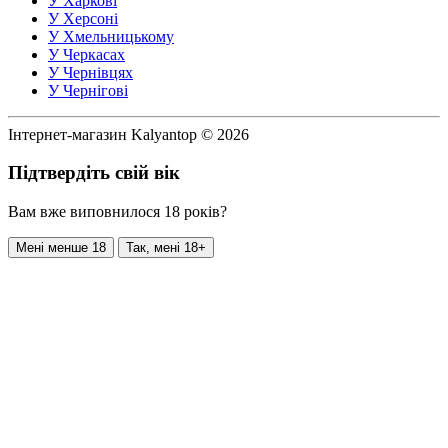
У Харкові
У Херсоні
У Хмельницькому
У Черкасах
У Чернівцях
У Чернігові
Інтернет-магазин Kalyantop © 2026
Підтвердіть свій вік
Вам вже виповнилося 18 років?
Мені менше 18
Так, мені 18+