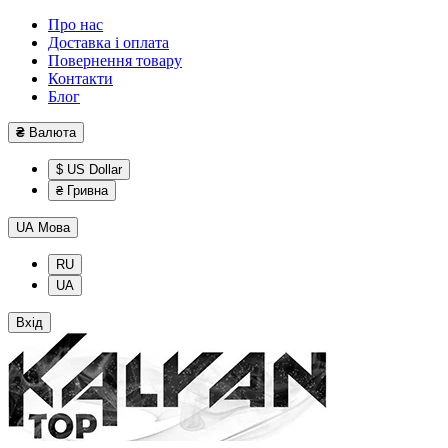
Про нас
Доставка і оплата
Повернення товару
Контакти
Блог
₴
Валюта
$ US Dollar
₴ Гривна
UA
Мова
RU
UA
Вхід