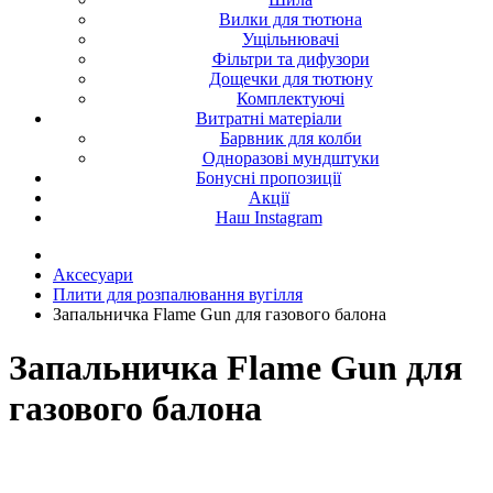
Вилки для тютюна
Ущільнювачі
Фільтри та дифузори
Дощечки для тютюну
Комплектуючі
Витратні матеріали
Барвник для колби
Одноразові мундштуки
Бонусні пропозиції
Акції
Наш Instagram
Аксесуари
Плити для розпалювання вугілля
Запальничка Flame Gun для газового балона
Запальничка Flame Gun для
газового балона