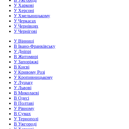
В Ужгороді
У Харкові
У Херсоні
У Хмельницькому
У Черкасах
У Чернівцях
У Чернігові
У Вінниці
В Івано-Франківську
У Дніпрі
В Житомирі
У Запоріжжі
В Києві
У Кривому Розі
У Кропивницькому
У Луцьку
У Львові
В Миколаєві
В Одесі
В Полтаві
У Рівному
В Сумах
У Тернополі
В Ужгороді