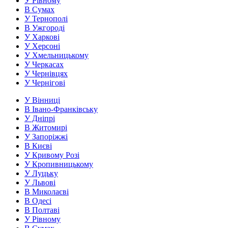
У Рівному
В Сумах
У Тернополі
В Ужгороді
У Харкові
У Херсоні
У Хмельницькому
У Черкасах
У Чернівцях
У Чернігові
У Вінниці
В Івано-Франківську
У Дніпрі
В Житомирі
У Запоріжжі
В Києві
У Кривому Розі
У Кропивницькому
У Луцьку
У Львові
В Миколаєві
В Одесі
В Полтаві
У Рівному