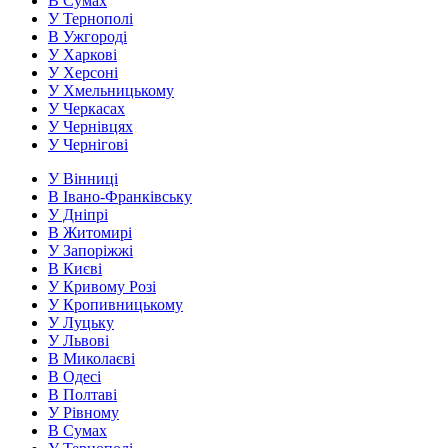
В Сумах
У Тернополі
В Ужгороді
У Харкові
У Херсоні
У Хмельницькому
У Черкасах
У Чернівцях
У Чернігові
У Вінниці
В Івано-Франківську
У Дніпрі
В Житомирі
У Запоріжжі
В Києві
У Кривому Розі
У Кропивницькому
У Луцьку
У Львові
В Миколаєві
В Одесі
В Полтаві
У Рівному
В Сумах