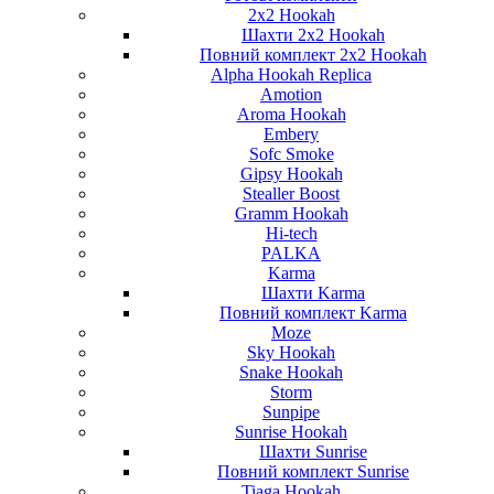
2x2 Hookah
Шахти 2x2 Hookah
Повний комплект 2x2 Hookah
Alpha Hookah Replica
Amotion
Aroma Hookah
Embery
Sofc Smoke
Gipsy Hookah
Stealler Boost
Gramm Hookah
Hi-tech
PALKA
Karma
Шахти Karma
Повний комплект Karma
Moze
Sky Hookah
Snake Hookah
Storm
Sunpipe
Sunrise Hookah
Шахти Sunrise
Повний комплект Sunrise
Tiaga Hookah