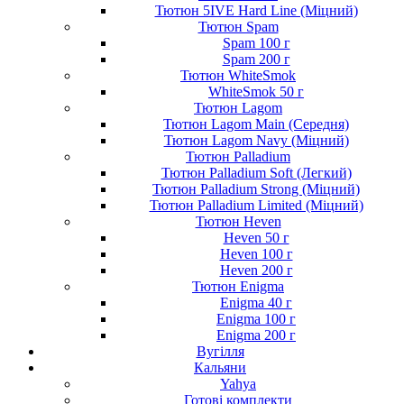
Тютюн 5IVE Hard Line (Міцний)
Тютюн Spam
Spam 100 г
Spam 200 г
Тютюн WhiteSmok
WhiteSmok 50 г
Тютюн Lagom
Тютюн Lagom Main (Середня)
Тютюн Lagom Navy (Міцний)
Тютюн Palladium
Тютюн Palladium Soft (Легкий)
Тютюн Palladium Strong (Міцний)
Тютюн Palladium Limited (Міцний)
Тютюн Heven
Heven 50 г
Heven 100 г
Heven 200 г
Тютюн Enigma
Enigma 40 г
Enigma 100 г
Enigma 200 г
Вугілля
Кальяни
Yahya
Готові комплекти