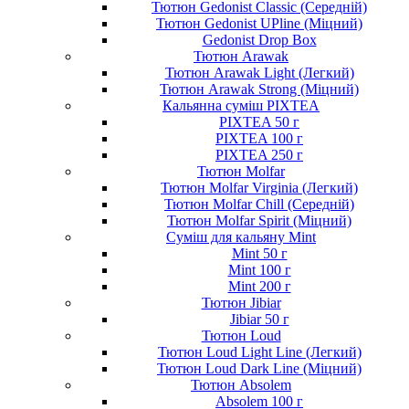
Тютюн Gedonist Classic (Середній)
Тютюн Gedonist UPline (Міцний)
Gedonist Drop Box
Тютюн Arawak
Тютюн Arawak Light (Легкий)
Тютюн Arawak Strong (Міцний)
Кальянна суміш PIXTEA
PIXTEA 50 г
PIXTEA 100 г
PIXTEA 250 г
Тютюн Molfar
Тютюн Molfar Virginia (Легкий)
Тютюн Molfar Chill (Середній)
Тютюн Molfar Spirit (Міцний)
Суміш для кальяну Mint
Mint 50 г
Mint 100 г
Mint 200 г
Тютюн Jibiar
Jibiar 50 г
Тютюн Loud
Тютюн Loud Light Line (Легкий)
Тютюн Loud Dark Line (Міцний)
Тютюн Absolem
Absolem 100 г