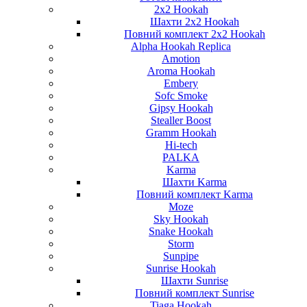
2x2 Hookah
Шахти 2x2 Hookah
Повний комплект 2x2 Hookah
Alpha Hookah Replica
Amotion
Aroma Hookah
Embery
Sofc Smoke
Gipsy Hookah
Stealler Boost
Gramm Hookah
Hi-tech
PALKA
Karma
Шахти Karma
Повний комплект Karma
Moze
Sky Hookah
Snake Hookah
Storm
Sunpipe
Sunrise Hookah
Шахти Sunrise
Повний комплект Sunrise
Tiaga Hookah