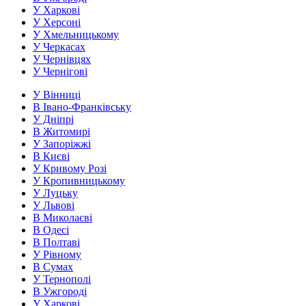
У Харкові
У Херсоні
У Хмельницькому
У Черкасах
У Чернівцях
У Чернігові
У Вінниці
В Івано-Франківську
У Дніпрі
В Житомирі
У Запоріжжі
В Києві
У Кривому Розі
У Кропивницькому
У Луцьку
У Львові
В Миколаєві
В Одесі
В Полтаві
У Рівному
В Сумах
У Тернополі
В Ужгороді
У Харкові