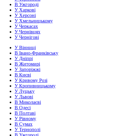
В Ужгороді
У Харкові
У Херсоні
У Хмельницькому
У Черкасах
У Чернівцях
У Чернігові
У Вінниці
В Івано-Франківську
У Дніпрі
В Житомирі
У Запоріжжі
В Києві
У Кривому Розі
У Кропивницькому
У Луцьку
У Львові
В Миколаєві
В Одесі
В Полтаві
У Рівному
В Сумах
У Тернополі
В Ужгороді