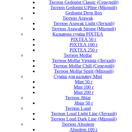
Тютюн Gedonist Classic (Середній)
Тютюн Gedonist UPline (Міцний)
Gedonist Drop Box
Тютюн Arawak
Тютюн Arawak Light (Легкий)
Тютюн Arawak Strong (Міцний)
Кальянна суміш PIXTEA
PIXTEA 50 г
PIXTEA 100 г
PIXTEA 250 г
Тютюн Molfar
Тютюн Molfar Virginia (Легкий)
Тютюн Molfar Chill (Середній)
Тютюн Molfar Spirit (Міцний)
Суміш для кальяну Mint
Mint 50 г
Mint 100 г
Mint 200 г
Тютюн Jibiar
Jibiar 50 г
Тютюн Loud
Тютюн Loud Light Line (Легкий)
Тютюн Loud Dark Line (Міцний)
Тютюн Absolem
Absolem 100 г