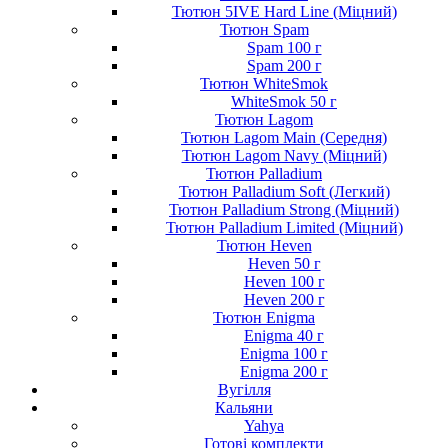
Тютюн 5IVE Hard Line (Міцний)
Тютюн Spam
Spam 100 г
Spam 200 г
Тютюн WhiteSmok
WhiteSmok 50 г
Тютюн Lagom
Тютюн Lagom Main (Середня)
Тютюн Lagom Navy (Міцний)
Тютюн Palladium
Тютюн Palladium Soft (Легкий)
Тютюн Palladium Strong (Міцний)
Тютюн Palladium Limited (Міцний)
Тютюн Heven
Heven 50 г
Heven 100 г
Heven 200 г
Тютюн Enigma
Enigma 40 г
Enigma 100 г
Enigma 200 г
Вугілля
Кальяни
Yahya
Готові комплекти