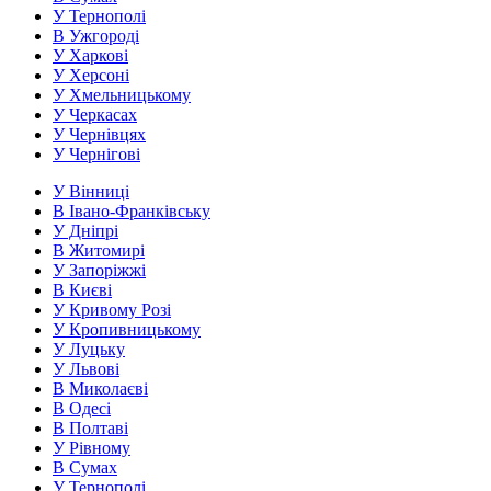
У Тернополі
В Ужгороді
У Харкові
У Херсоні
У Хмельницькому
У Черкасах
У Чернівцях
У Чернігові
У Вінниці
В Івано-Франківську
У Дніпрі
В Житомирі
У Запоріжжі
В Києві
У Кривому Розі
У Кропивницькому
У Луцьку
У Львові
В Миколаєві
В Одесі
В Полтаві
У Рівному
В Сумах
У Тернополі