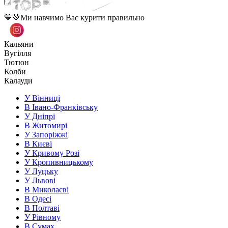
💛💚Ми навчимо Вас курити правильно
Кальяни
Вугілля
Тютюн
Колби
Калауди
У Вінниці
В Івано-Франківську
У Дніпрі
В Житомирі
У Запоріжжі
В Києві
У Кривому Розі
У Кропивницькому
У Луцьку
У Львові
В Миколаєві
В Одесі
В Полтаві
У Рівному
В Сумах