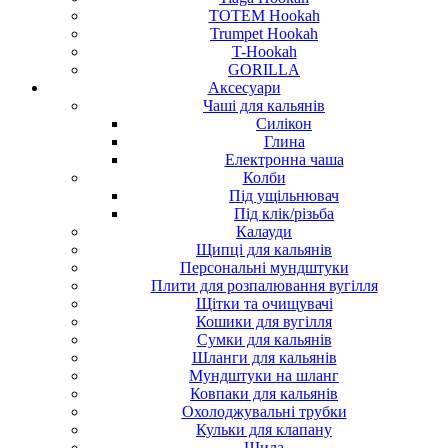
TOTEM Hookah
Trumpet Hookah
T-Hookah
GORILLA
Аксесуари
Чаші для кальянів
Силікон
Глина
Електронна чаша
Колби
Під ущільнювач
Під клік/різьба
Калауди
Щипці для кальянів
Персональні мундштуки
Плити для розпалювання вугілля
Щітки та очищувачі
Кошики для вугілля
Сумки для кальянів
Шланги для кальянів
Мундштуки на шланг
Ковпаки для кальянів
Охолоджувальні трубки
Кульки для клапану
Шила