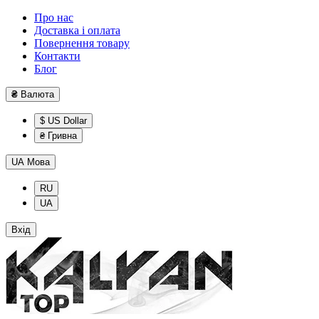
Про нас
Доставка і оплата
Повернення товару
Контакти
Блог
₴
Валюта
$ US Dollar
₴ Гривна
UA
Мова
RU
UA
Вхід