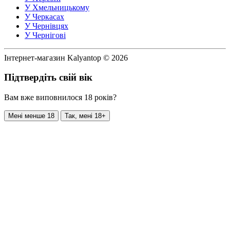
У Хмельницькому
У Черкасах
У Чернівцях
У Чернігові
Інтернет-магазин Kalyantop © 2026
Підтвердіть свій вік
Вам вже виповнилося 18 років?
Мені менше 18
Так, мені 18+