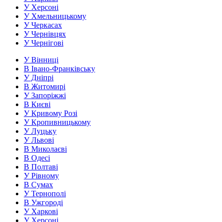
У Херсоні
У Хмельницькому
У Черкасах
У Чернівцях
У Чернігові
У Вінниці
В Івано-Франківську
У Дніпрі
В Житомирі
У Запоріжжі
В Києві
У Кривому Розі
У Кропивницькому
У Луцьку
У Львові
В Миколаєві
В Одесі
В Полтаві
У Рівному
В Сумах
У Тернополі
В Ужгороді
У Харкові
У Херсоні